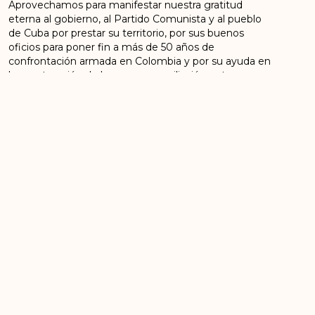
Aprovechamos para manifestar nuestra gratitud
eterna al gobierno, al Partido Comunista y al pueblo
de Cuba por prestar su territorio, por sus buenos
oficios para poner fin a más de 50 años de
confrontación armada en Colombia y por su ayuda en
la construcción de la paz y reconciliación entre
colombianos.
Consejo Político Nacional
Fuerza Alternativa Revolucionaria del Común,
FARC
Bogotá, enero 17 de 2021.
ANTERIOR
SIGUIENTE