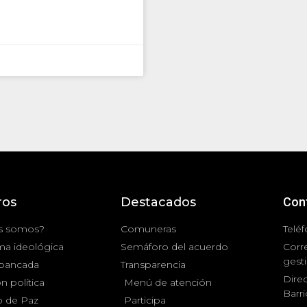
ros
Destacados
Con
s somos?
Comuneras
Teléf
ma ideológica
Semáforo del acuerdo
Corr
gest
 bancada
Transparencia
Direc
n política
Menú de atención
Barr
 de Paz
Participa