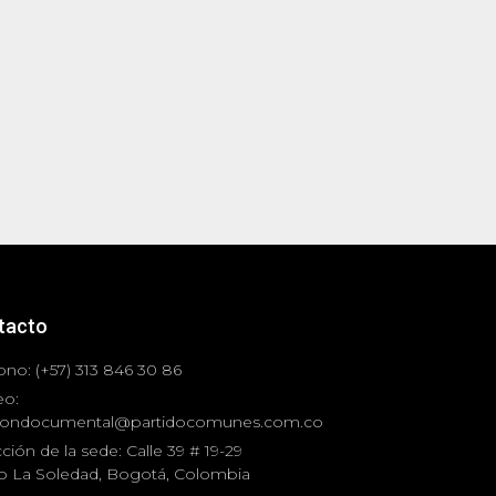
tacto
ono: (+57) 313 846 30 86
eo:
iondocumental@partidocomunes.com.co
ción de la sede: Calle 39 # 19-29
io La Soledad, Bogotá, Colombia