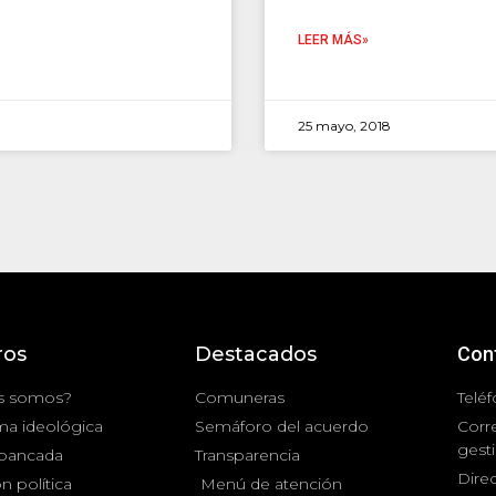
LEER MÁS»
25 mayo, 2018
ros
Destacados
Con
s somos?
Comuneras
Teléf
ma ideológica
Semáforo del acuerdo
Corr
gest
 bancada
Transparencia
Direc
n política
Menú de atención