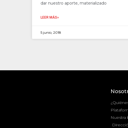
dar nuestro aporte, materializado
LEER MÁS»
5 junio, 2018
Nosot
¿Quiéne
Platafor
Nuestra
Direcció