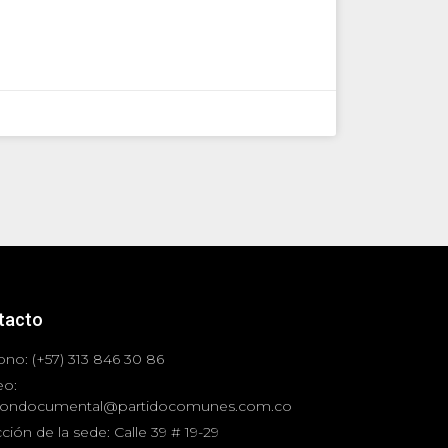
tacto
ono: (+57) 313 846 30 86
eo:
iondocumental@partidocomunes.com.co
ción de la sede: Calle 39 # 19-29