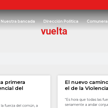
Nuestra bancada
Dirección Política
Comunera
vuelta
la primera
El nuevo camino
encial del
el de la Violenci
“Es hora que todas las fu
seriamente a andar conj
la fuerza del común, a