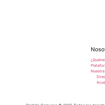
Noso
¿Quién
Platafo
Nuestra
Dire
Acue