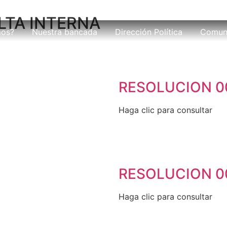
LTA INTERNA
mos?
Nuestra bancada
Dirección Política
Comun
RESOLUCION 0
Haga clic para consultar
RESOLUCION 0
Haga clic para consultar