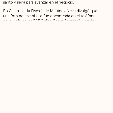
santo y seña para avanzar en el negocio.
En Colombia, la Fiscalía de Martínez Neira divulgó que
una foto de ese billete fue encontrada en el teléfono
del ex jefe de las FARC alias “Jesús Santrich”, versión
insostenible debido a que a ese ex guerrillero y
negociador de los acuerdos de paz, hoy prófugo, no
se le incautó nunca ningún teléfono ni computador.
Por tal razón, esa información nunca ha servido para
iniciar proceso legal alguno.