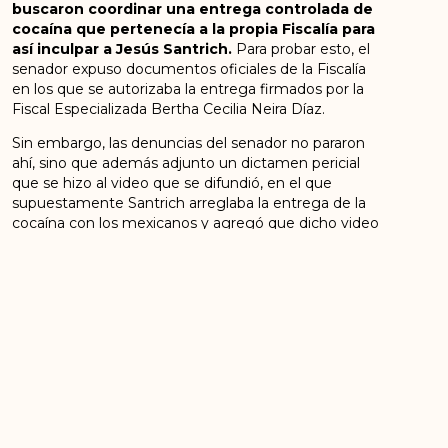
buscaron coordinar una entrega controlada de
cocaína que pertenecía a la propia Fiscalía para
así inculpar a Jesús Santrich.
Para probar esto, el
senador expuso documentos oficiales de la Fiscalía
en los que se autorizaba la entrega firmados por la
Fiscal Especializada Bertha Cecilia Neira Díaz.
Sin embargo, las denuncias del senador no pararon
ahí, sino que además adjunto un dictamen pericial
que se hizo al video que se difundió, en el que
supuestamente Santrich arreglaba la entrega de la
cocaína con los mexicanos y agregó que dicho video
había sido manipulado, cortado y algunos de sus
audios sobrepuestos, más precisamente, aquellos en
los que el agente de la DEA que se hacía pasar por
narco, pronunciaba las frases incriminatorias con las
que luego se judicializó a Santrich y Estados Unidos
solicitó su extradición.
Petro señaló que el exfiscal Martínez difundió
deliberadamente este video ante los medios para
ejercer presión y acabar con el Acuerdo de Paz.