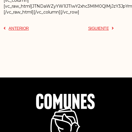
[vc_column]
[vc_raw_html]JTNDaWZyYW1lJTIwY2xhc3MlM0QlMjJzY3J
[/vc_raw_html][/vc_column][/vc_row]
ANTERIOR
SIGUIENTE