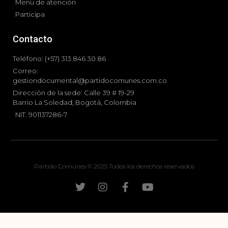
Menú de atención
Participa
Contacto
Teléfono: (+57) 313 846 30 86
Correo:
gestiondocumental@partidocomunes.com.co
Dirección de la sede: Calle 39 # 19-29
Barrio La Soledad, Bogotá, Colombia
NIT. 901137286-7
Partido Comunes © 2025 Todos los derechos reservados