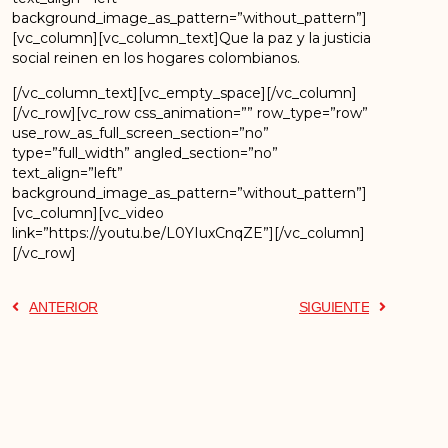
background_image_as_pattern=”without_pattern”]
[vc_column][vc_column_text]Que la paz y la justicia
social reinen en los hogares colombianos.
[/vc_column_text][vc_empty_space][/vc_column]
[/vc_row][vc_row css_animation=”” row_type=”row”
use_row_as_full_screen_section=”no”
type=”full_width” angled_section=”no”
text_align=”left”
background_image_as_pattern=”without_pattern”]
[vc_column][vc_video
link=”https://youtu.be/L0YIuxCnqZE”][/vc_column]
[/vc_row]
ANTERIOR
SIGUIENTE