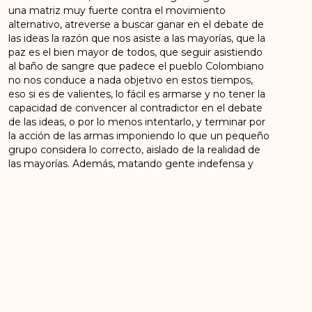
una matriz muy fuerte contra el movimiento
alternativo, atreverse a buscar ganar en el debate de
las ideas la razón que nos asiste a las mayorías, que la
paz es el bien mayor de todos, que seguir asistiendo
al baño de sangre que padece el pueblo Colombiano
no nos conduce a nada objetivo en estos tiempos,
eso si es de valientes, lo fácil es armarse y no tener la
capacidad de convencer al contradictor en el debate
de las ideas, o por lo menos intentarlo, y terminar por
la acción de las armas imponiendo lo que un pequeño
grupo considera lo correcto, aislado de la realidad de
las mayorías. Además, matando gente indefensa y
desarmada. Eso es lo fácil en estos tiempos.
Al enterarnos de su muerte
violenta nos imaginamos que
había caído bajo la acción
criminal del enemigo que
siempre estuvo asediándolo.
JAMÁS contemplamos la