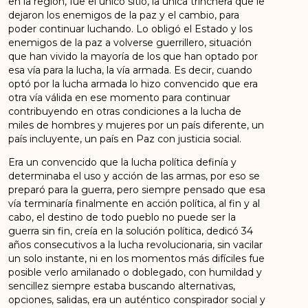
en la región, fue el único sitio, la única trinchera que le
dejaron los enemigos de la paz y el cambio, para
poder continuar luchando. Lo obligó el Estado y los
enemigos de la paz a volverse guerrillero, situación
que han vivido la mayoría de los que han optado por
esa vía para la lucha, la vía armada. Es decir, cuando
optó por la lucha armada lo hizo convencido que era
otra vía válida en ese momento para continuar
contribuyendo en otras condiciones a la lucha de
miles de hombres y mujeres por un país diferente, un
país incluyente, un país en Paz con justicia social.
Era un convencido que la lucha política definía y
determinaba el uso y acción de las armas, por eso se
preparó para la guerra, pero siempre pensado que esa
vía terminaría finalmente en acción política, al fin y al
cabo, el destino de todo pueblo no puede ser la
guerra sin fin, creía en la solución política, dedicó 34
años consecutivos a la lucha revolucionaria, sin vacilar
un solo instante, ni en los momentos más difíciles fue
posible verlo amilanado o doblegado, con humildad y
sencillez siempre estaba buscando alternativas,
opciones, salidas, era un auténtico conspirador social y