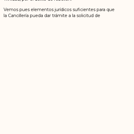
Vemos pues elementos jurídicos suficientes para que
la Cancillería pueda dar trámite a la solicitud de
repatriación de Simón Trinidad ante las instituciones
competentes en este caso en Los Estados Unidos
del Norte de América.
En estos momentos en que la nueva administración
estadounidense ha anunciado programas de
expulsión a sus países de origen de numerosos
extranjeros que se encuentran en Estados Unidos sin
la debida autorización de residencia, teniendo en
cuenta que el señor Palmera lleva cumplidos en
prisiones estadounidenses más de 21 años de cárcel,
probablemente las autoridades colombianas podrían
indicar a las autoridades estadounidenses que en
caso de procedieran a la expulsión del Sr Palmera a
Colombia, este país admitiría tal repatriación y se
procedería a aplicarle la legislación correspondiente.
Agradecemos altamente el valor que esta le merezca
y, le deseamos lo mejor en este nuevo ciclo
profesional, sin duda, al servicio del pueblo