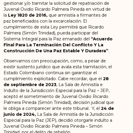
gestionar y/o tramitar la solicitud de repatriación de
Juvenal Ovidio Ricardo Palmera Pineda en virtud de
la
Ley 1820 de 2016,
que amnistía a firmantes de
paz beneficiados con la excarcelación. El
cumplimiento de esta Ley permitirá que Ricardo
Palmera (Simón Trinidad), pueda participar del
Sistema Integral para la Paz emanado del
“Acuerdo
Final Para La Terminación Del Conflicto Y La
Construcción De Una Paz Estable Y Duradera”
.
Observamos con preocupación, como, a pesar de
existir sustento jurídico que avala esta tramitación, el
Estado Colombiano continua sin garantizar el
cumplimiento explicitado. Cabe recordar, que el
28
de septiembre de 2023
, La Sala de Amnistía e
Indulto de la Jurisdicción Especial para la Paz – JEP,
aceptó el sometimiento de Juvenal Ovidio Ricardo
Palmera Pineda (Simón Trinidad), decisión judicial que
le obliga a comparecer ante este tribunal. Y, el
24 de
junio de 2024,
La Sala de Amnistía de la Jurisdicción
Especial para la Paz (JEP), decidió otorgarle indulto a
Juvenal Ovidio Ricardo Palmera Pineda – Simón
Trinidad, por el delito de rebelión.