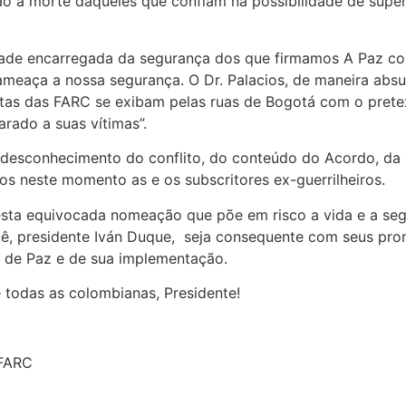
ão à morte daqueles que confiam na possibilidade de super
idade encarregada da segurança dos que firmamos A Paz c
aça a nossa segurança. O Dr. Palacios, de maneira absurd
ristas das FARC se exibam pelas ruas de Bogotá com o pret
rado a suas vítimas”.
 desconhecimento do conflito, do conteúdo do Acordo, da 
s neste momento as e os subscritores ex-guerrilheiros.
sta equivocada nomeação que põe em risco a vida e a segu
, presidente Iván Duque, seja consequente com seus pro
o de Paz e de sua implementação.
 todas as colombianas, Presidente!
-FARC