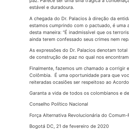
paz. Parece ser uma sina trágica a condenaç
estável e duradoura.
A chegada do Dr. Palacios à direção da ent
estamos cumprindo com o pactuado, é uma ame
desta maneira: “É inadmissível que os terro
ainda terem confessado seus crimes nem repa
As expressões do Dr. Palacios denotam total
de construção de paz no qual nos encontramo
Finalmente, fazemos um chamado a corrigir e
Colômbia. É uma oportunidade para que você
reiteradas ocasiões ser respeitoso ao Acord
Garanta a vida de todos os colombianos e de
Conselho Político Nacional
Força Alternativa Revolucionária do Comum
Bogotá DC, 21 de fevereiro de 2020