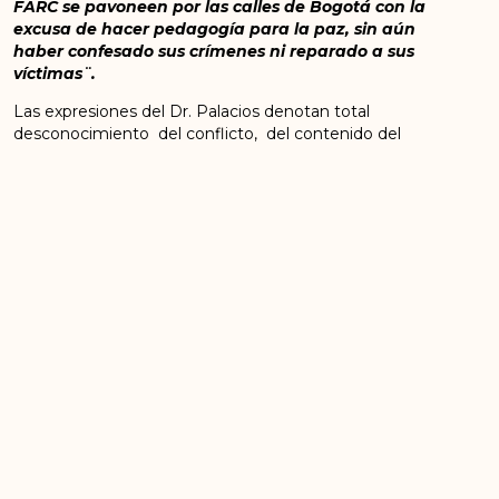
FARC se pavoneen por las calles de Bogotá con la
excusa de hacer pedagogía para la paz, sin aún
haber confesado sus crímenes ni reparado a sus
víctimas¨.
Las expresiones del Dr. Palacios denotan total
desconocimiento del conflicto, del contenido del
Acuerdo, de la existencia y carácter de la JEP y el
proceso de construcción de paz en el que nos
encontramos en este momento las y los firmantes
exguerrilleros.
Finalmente, hacemos un llamado a corregir este
equivocado nombramiento que pone en riesgo la
vida y la seguridad de líderes y firmantes de la paz en
Colombia. Es una oportunidad para que usted
presidente Iván Duque, sea consecuente con sus
pronunciamientos en el exterior donde ha expresado
en reiteradas ocasiones, ser respetuoso del Acuerdo
de Paz y su implementación.
Garantice la vida de todos los colombianos y
colombianas, Presidente!