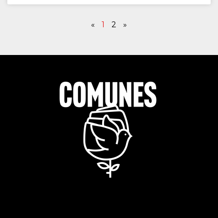
«
1
2
»