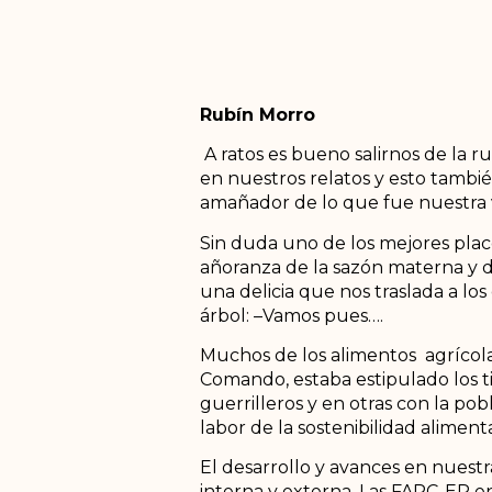
Rubín Morro
A ratos es bueno salirnos de la r
en nuestros relatos y esto tambi
amañador de lo que fue nuestra vid
Sin duda uno de los mejores plac
añoranza de la sazón materna y di
una delicia que nos traslada a lo
árbol: –Vamos pues….
Muchos de los alimentos agrícol
Comando, estaba estipulado los t
guerrilleros y en otras con la pob
labor de la sostenibilidad alimenta
El desarrollo y avances en nuest
interna y externa. Las FARC-EP en 