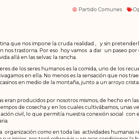
Partido Comunes
Op
utina que nos impone la cruda realidad , y sin pretende
én nos trastorna. Por eso hoy vamos a dar un paseo por 
a allá en las selvas: la rancha.
eres de los seres humanos es la comida, uno de los recue
vagamos en ella. No menos es la sensación que nos trae 
s casinos en medio de la montaña, junto a un arroyo crist
as eran producidos por nosotros mismos, de hecho en la
iempos de cosecha y en los cuales cultivábamos, unas v
lación civil, lo que permitía nuestra conexión social con
ria.
ra organización como en toda las actividades humanas r
sus inicios, nos tocó sobrevivir y en esas condiciones la b