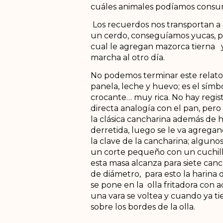
cuáles animales podíamos consumir
Los recuerdos nos transportan a
un cerdo, conseguíamos yucas, pl
cual le agregan mazorca tierna y 
marcha al otro día.
No podemos terminar este relato 
panela, leche y huevo; es el símb
crocante… muy rica. No hay regis
directa analogía con el pan, pero 
la clásica cancharina además de h
derretida, luego se le va agrega
la clave de la cancharina; alguno
un corte pequeño con un cuchillo 
esta masa alcanza para siete canc
de diámetro, para esto la harin
se pone en la olla fritadora con a
una vara se voltea y cuando ya ti
sobre los bordes de la olla.