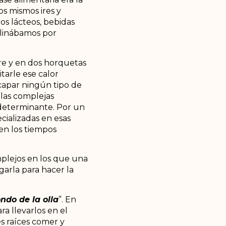
os mismos ires y
os lácteos, bebidas
clinábamos por
bre y en dos horquetas
itarle ese calor
scapar ningún tipo de
 las complejas
 determinante. Por un
cializadas en esas
en los tiempos
mplejos en los que una
rgarla para hacer la
ndo de la olla
”. En
a llevarlos en el
s raíces comer y