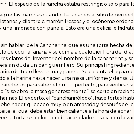
. El espacio de la rancha estaba restringido solo para l
 aquellas marchas cuando llegábamos al sitio de perno
átanos y cilantro cimarrón frescos y el ecónomo ordena
una limonada con panela. Esto era una delicia, e hidrat
sin hablar de la Cancharina, que es una torta hecha de h
olo de cocina fariana y se comía a cualquier hora del día,
tros claros del inventor del nombre de la cancharina y s
era sin duda un pan guerrillero. Su principal ingrediente 
arina de trigo lleva agua y panela. Se calienta el agua c
ndo a la harina hasta hacer una masa uniforme y densa.
s rancheros para saber el punto perfecto, para verificar 
“si se abre la masa generosamente”, se corta en raciones
harinas. El experto, el “cancharinólogo”, hace tortas ha
a debe haber quedado muy bien amasada y después de lo
ceite, el cual debe estar bien caliente a la hora de echar
ene la torta un color dorado-acanelado se saca con la var