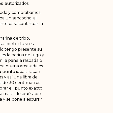
os autorizados.
ctada y comprábamos
ba un sancocho, al
ante para continuar la
arina de trigo,
 su contextura es
olo tengo presente su
es la harina de trigo y
on la panela raspada o
 Una buena amasada es
su punto ideal, hacen
 y así una libra de
sta de 30 centímetros
grar el punto exacto
 la masa, después con
a y se pone a escurrir