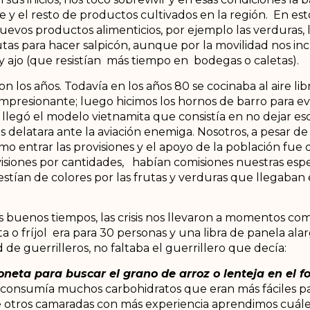
lce y el resto de productos cultivados en la región. En est
evos productos alimenticios, por ejemplo las verduras, l
utas para hacer salpicón, aunque por la movilidad nos in
 ajo (que resistían más tiempo en bodegas o caletas).
n los años. Todavía en los años 80 se cocinaba al aire li
a impresionante; luego hicimos los hornos de barro para ev
 llegó el modelo vietnamita que consistía en no dejar e
 delatara ante la aviación enemiga. Nosotros, a pesar de
mo entrar las provisiones y el apoyo de la población fue
isiones por cantidades, habían comisiones nuestras espe
stían de colores por las frutas y verduras que llegaban 
 buenos tiempos, las crisis nos llevaron a momentos co
sta o fríjol era para 30 personas y una libra de panela ala
e guerrilleros, no faltaba el guerrillero que decía:
neta para buscar el grano de arroz o lenteja en el fo
consumía muchos carbohidratos que eran más fáciles par
e otros camaradas con más experiencia aprendimos cuále