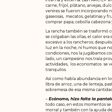
carne, fríjol, plátano, arvejas, du
venires se fueron incorporando nu
gaseosas, mecatos, gelatinas y fr
comprar papa, cebolla cabezona y
La rancha también se trasformó co
se colgaban las ollas, el calor er
excesivo a los rancheros; después
luz en la noche, ni humos que nos
condiciones, nos la jugábamos co
lado, un campesino nos traía prov
actividades, los economatos se ve
tranquilos.
Así como había abundancia en los
libra de arroz, una de lenteja, pa
sobremesa de esa misma cantidad d
–
Ecónomo, hizo falta la pantalo
todo caso, en estos momentos se 
morral y también con la ayuda d