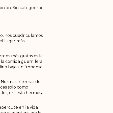
inión
,
Sin categorizar
rlo, nos cuadriculamos
el lugar más
rdos más gratos es la
la comida guerrillera,
alino bajo un frondoso
s Normas Internas de
eces solo como
 ellos, en esta hermosa
epercute en la vida
ase alimentaria era la