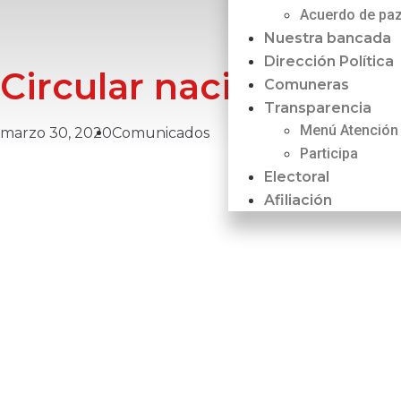
Acuerdo de pa
Nuestra bancada
Dirección Política
Circular nacional a nu
Comuneras
Transparencia
Menú Atención
marzo 30, 2020
Comunicados
Participa
Electoral
Afiliación