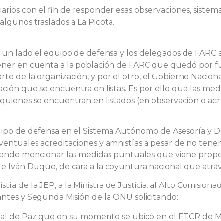
iarios con el fin de responder esas observaciones, sistem
 algunos traslados a La Picota.
r un lado el equipo de defensa y los delegados de FARC 
 tener en cuenta a la población de FARC que quedó por f
te de la organización, y por el otro, el Gobierno Naci
ción que se encuentra en listas. Es por ello que las medi
e quienes se encuentran en listados (en observación o acr
quipo de defensa en el Sistema Autónomo de Asesoría y D
r eventuales acreditaciones y amnistías a pesar de no tene
retende mencionar las medidas puntuales que viene prop
e Iván Duque, de cara a la coyuntura nacional que atravi
stía de la JEP, a la Ministra de Justicia, al Alto Comision
antes y Segunda Misión de la ONU solicitando:
pecial de Paz que en su momento se ubicó en el ETCR de