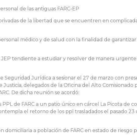
 personal de las antiguas FARC-EP
 privadas de la libertad que se encuentren en complicad
e personal médico y de salud con la finalidad de garantiz
 JEP tendiente a estudiar y resolver de manera urgente s
e Seguridad Jurídica a sesionar el 27 de marzo con pres
 de Justicia, delegados de la Oficina del Alto Comisionad
ARC. De dicha reunión se acordó:
 los PPL de FARC a un patio único en cárcel La Picota de 
empla el retorno de los ppl trasladados el pasado 23 d
ión domiciliaria a población de FARC en estado de riesgo