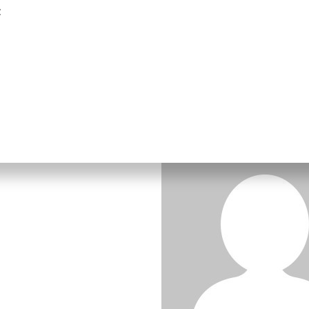
z
estros prisioneros pol