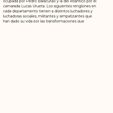
ocupada por Pedro Baracutao y la del Atlántico por el
camarada Lucas Urueta. Los siguientes renglones en
cada departamento tienen a distintos luchadores y
luchadoras sociales, militantes y simpatizantes que
han dado su vida por las transformaciones que
necesita este país. Llama la atención el caso de
Bogotá, donde hubo un acuerdo con un sector del
M19 para la conformación de la lista.
Somos gente del común.
ANTERIOR
SIGUIENTE