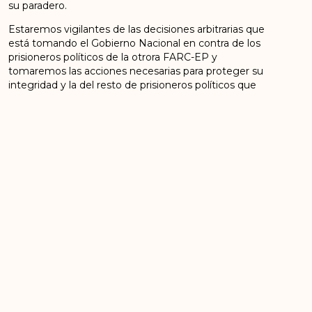
su paradero.
Estaremos vigilantes de las decisiones arbitrarias que
está tomando el Gobierno Nacional en contra de los
prisioneros políticos de la otrora FARC-EP y
tomaremos las acciones necesarias para proteger su
integridad y la del resto de prisioneros políticos que
aún siguen privados de la libertad después de más de
3 años de la firma del Acuerdo Final de Paz.
CONSEJO POLÍTICO NACIONAL
FUERZA ALTERNATIVA REVOLUCIONARIA DEL
COMÚN-FARC
Bogotá DC, 24 de marzo de 2020
ANTERIOR
SIGUIENTE