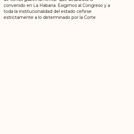
convenido en La Habana. Exigimos al Congreso y a
toda la institucionalidad del estado ceñirse
estrictamente a lo determinado por la Corte
Constitucional y no variar más, ni en una coma, el
Acuerdo Final de Paz. En este propósito no debe
darse ningún espacio para que prospere la perfidia y
la traición a lo acordado.
Anunciamos que nuestro candidato a la presidencia
de la República será Rodrigo Londoño Echeverry,
Timochenko, quien estará acompañado por Imelda
Daza Cote como candidata a la Vicepresidencia.
Presentamos lista al Senado de la República. Sus
primeros renglones estarán integrados por Iván
Márquez, Pablo Catatumbo, Carlos Antonio Lozada,
Victoria Sandino, Sandra Ramírez y Benkos Biojó.
Presentamos lista propia para Cámara de
Representantes con los siguientes nombres: Bogotá
D.C., Byron Yepes; Antioquia, Olmedo Ruíz; Valle del
Cauca, Marco León Calarcá; Atlántico, Jesús Santrich;
Santander, Jairo Quintero. En los demás