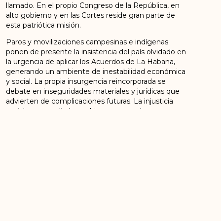
llamado. En el propio Congreso de la República, en
alto gobierno y en las Cortes reside gran parte de
esta patriótica misión.
Paros y movilizaciones campesinas e indígenas
ponen de presente la insistencia del país olvidado en
la urgencia de aplicar los Acuerdos de La Habana,
generando un ambiente de inestabilidad económica
y social. La propia insurgencia reincorporada se
debate en inseguridades materiales y jurídicas que
advierten de complicaciones futuras. La injusticia
social no remediada agobia y mueve a la
inconformidad y la protesta. La implementación
oportuna pondría fin a tanta angustia.
Se advienen días y semanas de trascendentales
decisiones que pueden elevar a Colombia a un nivel
superior, en el que la concordia y el progreso
reemplacen la incertidumbre y la frustración. No
podemos permanecer impasibles ante tal
perspectiva. Iglesias, sindicatos, organizaciones
sociales y populares, estudiantes, organizaciones
femeninas, la intelectualidad, la juventud, los partidos