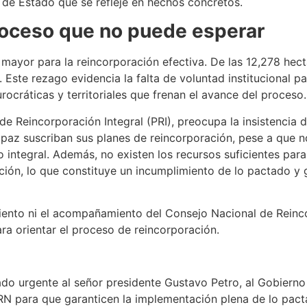
a de Estado que se refleje en hechos concretos.
roceso que no puede esperar
 mayor para la reincorporación efectiva. De las 12,278 hec
 Este rezago evidencia la falta de voluntad institucional 
rocráticas y territoriales que frenan el avance del proceso.
 Reincorporación Integral (PRI), preocupa la insistencia d
paz suscriban sus planes de reincorporación, pese a que n
ntegral. Además, no existen los recursos suficientes para 
ción, lo que constituye un incumplimiento de lo pactado y 
iento ni el acompañamiento del Consejo Nacional de Reinco
ra orientar el proceso de reincorporación.
 urgente al señor presidente Gustavo Petro, al Gobierno N
RN para que garanticen la implementación plena de lo pact