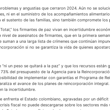
problemas y angustias que cerraron 2024. Aún no se soluci
es, ni en el suministro de los acompañamientos alimentari
a el sustento de las familias, sino también compromete los
 Total,” los firmantes de paz vivan en incertidumbre econ
e nivel de asesinatos de firmantes, que en la primera sema
e suman a una larga lista de crímenes que continúan impun
incorporación si no se garantiza la vida de quienes apostar
 “ni un peso se quitará a la paz” y que los recursos están
 73% del presupuesto de la Agencia para la Reincorporaci
osibilidad de implementar con garantías el Programa de Rei
raliza el avance de los planes de reincorporación integral
n la incertidumbre.
 enfrenta el Estado colombiano, agravadas por un déficit
 crisis fiscal no puede descargarse sobre los sectores más