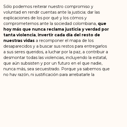
Sólo podemos reiterar nuestro compromiso y
voluntad en rendir cuentas ante la justicia; dar las
explicaciones de los por qué y los cómos y
comprometernos ante la sociedad colombiana,
que
hoy más que nunca reclama justicia y verdad por
tanta violencia
,
invertir cada día del resto de
nuestras vidas
a recomponer el mapa de los
desaparecidos y a buscar sus restos para entregarlos
a sus seres queridos, a luchar por la paz, a contribuir a
desmontar todas las violencias, incluyendo la estatal,
que aún subsisten y por un futuro en el que nadie,
nunca más, sea secuestrado. Porque ya sabemos que
no hay razón, ni justificación para arrebatarle la
libertad a ninguna persona.
Rodrigo Londoño Echeverry Milton de
Jesús Toncel Redondo
Jaime Alberto Parra Juan Ermilo
Cabrera
Catatumbo Torres Victoria Julián Gallo
Cubillo