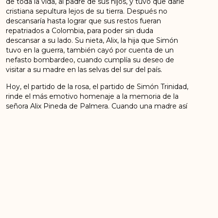
de toda la vida, al padre de sus hijos, y tuvo que darle
cristiana sepultura lejos de su tierra. Después no
descansaría hasta lograr que sus restos fueran
repatriados a Colombia, para poder sin duda
descansar a su lado. Su nieta, Alix, la hija que Simón
tuvo en la guerra, también cayó por cuenta de un
nefasto bombardeo, cuando cumplía su deseo de
visitar a su madre en las selvas del sur del país.
Hoy, el partido de la rosa, el partido de Simón Trinidad,
rinde el más emotivo homenaje a la memoria de la
señora Alix Pineda de Palmera. Cuando una madre así
fallece, a los 99 años de edad, tras una vida rica en
dones y bondades, muere de algún modo la madre
de todos los seres vivientes. Nuestro abrazo repleto
de sentimientos de solidaridad y pesar para Simón,
para su familia, para Valledupar que pierde a otra de
sus grandes matronas. Dios la reciba en la gloria.
CONSEJO POLÍTICO NACIONAL
FUERZA ALTERNATIVA REVOLUCIONARIA DEL
COMUN FARC
Bogotá D.C., 27 de diciembre de 2019.