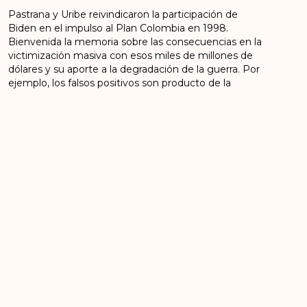
Pastrana y Uribe reivindicaron la participación de
Biden en el impulso al Plan Colombia en 1998.
Bienvenida la memoria sobre las consecuencias en la
victimización masiva con esos miles de millones de
dólares y su aporte a la degradación de la guerra. Por
ejemplo, los falsos positivos son producto de la
corrupción y la ineficacia, pues ese dinero enviado
desde los Estados Unidos para la lucha anti
insurgente no arrojó los efectos esperados. Ante el
balance negativo entre recursos y resultados, en las
FFAA, y en una parte importante del Estado, optaron
por los falsos positivos para ocultar la corrupción y
mostrar indicadores de éxito en la lucha
anticomunista en Colombia y en el continente.
ANTERIOR
SIGUIENTE