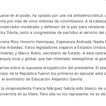
arse en el poder, ha optado por una vía antidemocrática: 
ente por más de once millones de colombianos. A la cabez
conservador moderado y defensor de la paz para revelarse 
ky Dávila, junto a congresistas de partidos al servicio de
Lorena Ríos, Honorio Henríquez, Esperanza Andrade, Nadia 
lina Arbeláez. Estos legisladores viajaron a Estados Unido
 Giménez y Marco Rubio, secretario de Estado. A esta ope
igarquía local y global, que han intentado deslegitimar al go
rtas sobre la supuesta drogadicción del presidente. El pla
so de la República fueron los primeros en ejecutar esta of
el exministro de Educación Alejandro Gaviria.
, la vicepresidenta Francia Márquez habría sido blanco de 
nvertirla en su títere. Pero ella no los representa: no es de