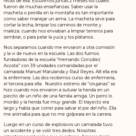
recibí de ella. Estuvimos juntas 2 meses los cuales
fueron de muchas enseñanzas. Saber usar la
macheta o peinilla en la montaña es tan importante
como saber manejar un arma. La macheta sirve para
cortar la lecha, limpiar los caminos de monte y
maleza; cuando nos enviaban a limpiar terreros para
sembrar, o para pelar la yuca y los plátanos.
Nos separamos cuando me enviaron a otra comisión
y la vi de nuevo en la escuela. Las dos fuimos
fundadoras de la escuela “Hernando González
Acosta” con 39 unidades comandadas por el
camarada Manuel Marulanda y Raúl Reyes. Allí ella era
la enfermera. Las dos recibimos curso de enfermería,
el tercera para ella. Nuestro estreno de “cirujanas” se
hizo cuando nos enviaron a suturar la herida en un
piecito de un niño de una familia amiga. Un perro lo
mordió y la herida fue muy grande. El trayecto era
largo y había que correr para salvar el pie del niño. Ella
me animaba para que no me golpeara en la carrera.
Luego en un curso de explosivos un camarada tuvo
un accidente y se voló tres dedos. Nosotras