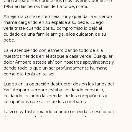
Con Amparo nos conocimos muy jóvenes, por el año
1983 en las tierras frías de La Uribe, meta.
Allí ejercía como enfermera, muy querida, la vi siendo
mamá cargando en su espalda a su bebé. Luego
verla triste cuando por su compromiso lo dejó al
cuidado de una familia amiga, ellos cuidaron de su
bebé.
La vi atendiendo con esmero dando todo de sí a
nuestros heridos en el ataque a casa verde. Cualquier
dolor Amparo estaba ahí con nosotros apoyándonos y
dando todo lo que un ser profundamente humano
como ella tenía en su ser.
Luego en la operación destructor dos en los llanos del
Yarí, Amparo siempre estaba ahí dando consuelo,
cuidando, curando las heridas de los compañeros y
compañeras que salían de los combates.
La vi muy triste llorando cuando una vida se escapaba
de sus manos. Triste por la impotencia de no poder
hacer más, muchas veces cuando no teníamos los
elementos necesarios. Amparo siempre tenía una