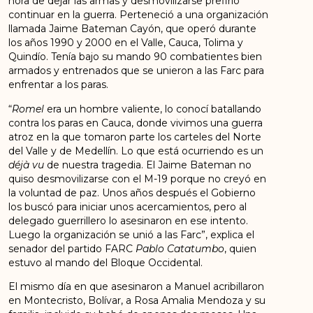
hora de dejar las armas y desmovilizarse prefirió
continuar en la guerra. Perteneció a una organización
llamada Jaime Bateman Cayón, que operó durante
los años 1990 y 2000 en el Valle, Cauca, Tolima y
Quindío. Tenía bajo su mando 90 combatientes bien
armados y entrenados que se unieron a las Farc para
enfrentar a los paras.
“
Romel
era un hombre valiente, lo conocí batallando
contra los paras en Cauca, donde vivimos una guerra
atroz en la que tomaron parte los carteles del Norte
del Valle y de Medellín. Lo que está ocurriendo es un
déjà vu
de nuestra tragedia. El Jaime Bateman no
quiso desmovilizarse con el M-19 porque no creyó en
la voluntad de paz. Unos años después el Gobierno
los buscó para iniciar unos acercamientos, pero al
delegado guerrillero lo asesinaron en ese intento.
Luego la organización se unió a las Farc”, explica el
senador del partido FARC
Pablo Catatumbo
, quien
estuvo al mando del Bloque Occidental.
El mismo día en que asesinaron a Manuel acribillaron
en Montecristo, Bolívar, a Rosa Amalia Mendoza y su