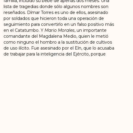
familia, incluido su bebé de apenas dos meses. Una
lista de tragedias donde sólo algunos nombres son
reseñados. Dímar Torres es uno de ellos, asesinado
por soldados que hicieron toda una operación de
seguimiento para convertirlo en un falso positivo más
en el Catatumbo. Y
Mario Morales
, un importante
comandante del Magdalena Medio, quien le metió
como ninguno el hombro a la sustitución de cultivos
de uso ilícito. Fue asesinado por el Eln, que lo acusaba
de trabajar para la inteligencia del Ejército, porque
estaba encargado de entregar al Estado los bienes
que tuvo la organización para reparar a sus víctimas.
Es decir, lo mataron cumpliéndole a la paz y en parte
porque el Estado no solo no lo protegió sino que lo
puso en riesgo. A
Mario Morales
lo citó el Eln a una
reunión y allí mismo lo asesinó.
Tomado de:
https://www.elespectador.com/opinion/hachazos-
contra-la-paz/
ANTERIOR
SIGUIENTE