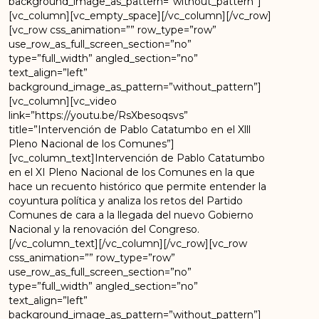
background_image_as_pattern=”without_pattern”]
[vc_column][vc_empty_space][/vc_column][/vc_row]
[vc_row css_animation=”” row_type=”row”
use_row_as_full_screen_section=”no”
type=”full_width” angled_section=”no”
text_align=”left”
background_image_as_pattern=”without_pattern”]
[vc_column][vc_video
link=”https://youtu.be/RsXbesoqsvs”
title=”Intervención de Pablo Catatumbo en el Xlll
Pleno Nacional de los Comunes”]
[vc_column_text]Intervención de Pablo Catatumbo
en el XI Pleno Nacional de los Comunes en la que
hace un recuento histórico que permite entender la
coyuntura política y analiza los retos del Partido
Comunes de cara a la llegada del nuevo Gobierno
Nacional y la renovación del Congreso.
[/vc_column_text][/vc_column][/vc_row][vc_row
css_animation=”” row_type=”row”
use_row_as_full_screen_section=”no”
type=”full_width” angled_section=”no”
text_align=”left”
background_image_as_pattern=”without_pattern”]