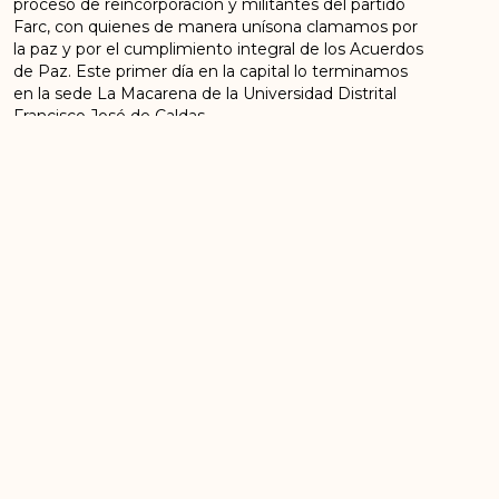
proceso de reincorporación y militantes del partido
Farc, con quienes de manera unísona clamamos por
la paz y por el cumplimiento integral de los Acuerdos
de Paz. Este primer día en la capital lo terminamos
en la sede La Macarena de la Universidad Distrital
Francisco José de Caldas.
Plaza de Bolívar, delegaciones del
sur.
El segundo día, el 2 de noviembre, realizamos
reuniones en la sede de la universidad con la segunda
misión de las Naciones Unidas, con el embajador de
Cuba y con algunos miembros de la institucionalidad.
Designamos comités y participaron representantes
de cada uno de los antiguos Espacios Territoriales de
Capacitación y Reincorporación -ETCR- para escuchar
los problemas del programa de reincorporación en
todo el país; los problemas de tierras, de seguridad,
los desplazamientos forzados, etc. Así mismo,
realizamos reuniones por sectores de jóvenes y de
mujeres. Estas últimas, como muestra de valentía y