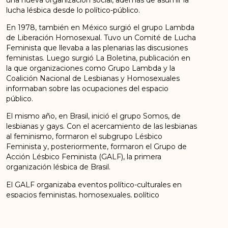
lucha lésbica desde lo político-público.
En 1978, también en México surgió el grupo Lambda
de Liberación Homosexual. Tuvo un Comité de Lucha
Feminista que llevaba a las plenarias las discusiones
feministas. Luego surgió La Boletina, publicación en
la que organizaciones como Grupo Lambda y la
Coalición Nacional de Lesbianas y Homosexuales
informaban sobre las ocupaciones del espacio
público.
El mismo año, en Brasil, inició el grupo Somos, de
lesbianas y gays. Con el acercamiento de las lesbianas
al feminismo, formaron el subgrupo Lésbico
Feminista y, posteriormente, formaron el Grupo de
Acción Lésbico Feminista (GALF), la primera
organización lésbica de Brasil.
El GALF organizaba eventos político-culturales en
espacios feministas, homosexuales, político
partidarios y en la sociedad civil. Sus integrantes
crearon una biblioteca lésbica y, desde 1981,
publicaron doce ediciones del boletín Chana com