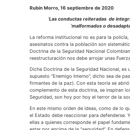
Rubín Morro, 16 septiembre de 2020
‘
Las conductas reiteradas de integra
‘malformados o desadaptado
La reforma institucional no es para la policí
asesinatos contra la población son sistemáti
Doctrina de la Seguridad Nacional Colombiana
reestructuración nos debe arrojar unas Fue
Dicha Doctrina de la Seguridad Nacional, es 
supuesto “Enemigo Interno”, dicho sea de pas
firmantes de la paz). Con esta teoría se abrió
complemento de esta doctrina, se inspiran lo
Seguridad, son hoy por hoy el terror de la s
En este mismo orden de ideas, como de lo que 
el Estado debe reaccionar para defenderse. 
ellas a quienes corresponde el papel fundam
estar por encima de la “seguridad”. En defensa