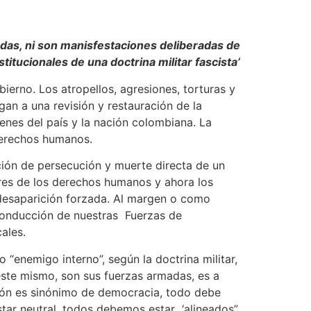
adas, ni son manisfestaciones deliberadas de
tucionales de una doctrina militar fascista’
ierno. Los atropellos, agresiones, torturas y
an a una revisión y restauración de la
enes del país y la nación colombiana. La
derechos humanos.
ción de persecución y muerte directa de un
ores de los derechos humanos y ahora los
la desaparición forzada. Al margen o como
 conducción de nuestras Fuerzas de
ales.
“enemigo interno”, según la doctrina militar,
éste mismo, son sus fuerzas armadas, es a
sión es sinónimo de democracia, todo debe
estar neutral, todos debemos estar ‘alineados”