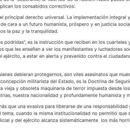
‘aplican los consabidos correctivos’.
el principal derecho universal. La implementación integral
e de cara a un futuro humanista, próspero y en justicia soci
s la paz y la tranquilidad.
podridas”, es la instrucción que reciben en los cuarteles y
os que les enseñan a ver los manifestantes y luchadores so
el ejército, a estar en alerta y prevenido contra el ciudad
enes debieran protegernos, son viles asesinatos que muestr
 concepción militarista del Estado, es la Doctrina de Segu
la vieja y obsoleta maquinaria de terror impuesta desde los
 patrias, nuestra nacionalidad y profundamente humanista y 
 más que una evasiva para liberarse de una responsabilida
tema, cuando la misma institucionalidad no permitió que se
olicial y del ejército alcanza sistemáticamente los más ho