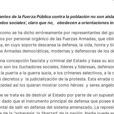
ntes de la Fuerza Pública contra la población no son aisl
s sociales’, claro que no, obedecen a orientaciones insti
a, como se ha dicho erróneamente por representantes del gob
cos por personal orgánico de las Fuerzas Armadas, que oblig
, en cuyo soporte descansa la defensa, la vida, honra y bi
rzas Armadas democráticas, modernas y defensoras de los 
una concepción fascista y criminal del Estado y basa su ac
o son los (luchadores sociales, líderes y lideresas, defens
 la puerta a la guerra sucia, a los crímenes selectivos, a 
s decretos y la judicialización de la protesta. Esta errada
ociedad así los quieran mostrar como héroes y seres angelic
se trata es de destruir al Estado por parte de un supuesto 
Y dado que el instrumento principal de defensa que posee 
ental de salir en defensa del sistema amenazado. La repre
 de la “soberanía’, la ‘libertad’ de la nación. Nadie puede 