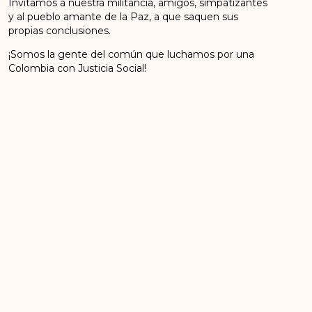
Invitamos a nuestra militancia, amigos, simpatizantes
y al pueblo amante de la Paz, a que saquen sus
propias conclusiones.
¡Somos la gente del común que luchamos por una
Colombia con Justicia Social!
CONSEJO POLÍTICO
Fuerza Alternativa Revolucionaria del Común
ETCR Martín Villa
Filipinas, Arauquita Arauca.
ANTERIOR
SIGUIENTE