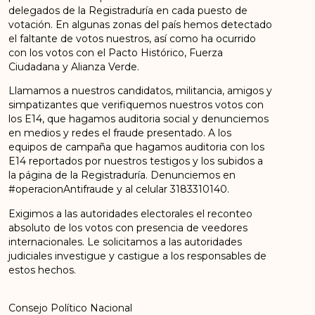
delegados de la
Registraduría en cada puesto de
votación. En algunas zonas del país hemos detectado
el
faltante de votos nuestros,
así como ha ocurrido
con los votos con el Pacto Histórico, Fuerza
Ciudadana y Alianza Verde.
Llamamos a nuestros candidatos, militancia, amigos y
simpatizantes que verifiquemos
nuestros votos con
los E14, que hagamos audi
toria social y denunciemos
en medios y redes
el fraude presentado. A los
equipos de campaña que hagamos auditoria con los
E14
reportados por nuestros testigos y los subidos a
la página de la Registraduría.
Denunciemos
en
#operacio
n
Anti
fraude y al celular 3183310140.
Exigimos a las autoridades electorales el recon
teo
absoluto de los votos con presencia de
veedores
internacionales.
L
e
solicitamos
a las autori
dades
judi
ciales investigue y castigue a
los responsables de
es
tos hechos
.
Consejo Político Nacional