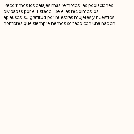
Recorrimos los parajes más remotos, las poblaciones
olvidadas por el Estado. De ellas recibimos los
aplausos, su gratitud por nuestras mujeres y nuestros
hombres que siempre hemos soñado con una nación
reconciliada. Por eso firmamos el proceso de paz,
para no morir en la guerra, para que los nuevos seres
humanos que nazcan no escuchen el horror de las
explosiones, para que no lloren la muerte de sus
papás, hermanos, tíos; para que solo escuchen el
canto de las aves y el ruido natural del cauce de las
aguas. La paz nos cobija a todos, nos colma de
alegrías, de risas y contentos. Peregrinamos para
mostrarle al mundo que amamos la paz, que no
volveremos a la selva, que por la paz, hasta la vida
misma. Hemos ofrendado a 238 signatarios de la paz,
15 desaparecidos y amenazados y cientos de
desplazados. Marchamos porque nos han desplazado
de los puntos acordados por el Acuerdo de Paz.
En este peregrinar por las rutas de Colombia, nos
encontramos con gente maravillosa. Todas las gentes
del común, muchas de estas personas también