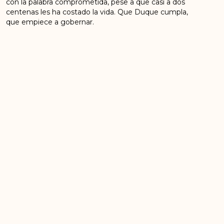
con la palabra comprometida, pese a que casi a dos
centenas les ha costado la vida. Que Duque cumpla,
que empiece a gobernar.
CONSEJO POLÍTICO NACIONAL
FUERZA ALTERNATIVA REVOLUCIONARIA DEL
COMUN FARC
Bogotá D.C., 28 de enero de 2020.
ANTERIOR
SIGUIENTE