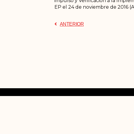
impulso y Verificación a la Imple
EP el 24 de noviembre de 2016 (A
ANTERIOR
Nosot
¿Quiéne
Platafor