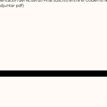
mentación del Acuerdo Final suscrito entre el Gobierno N
djuntar pdf)
ros
Destacados
Con
s somos?
Comuneras
Teléf
ma ideológica
Semáforo del acuerdo
Corr