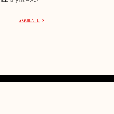
acional y las FARC-
SIGUIENTE
tacto
ono: (+57) 313 846 30 86
eo: