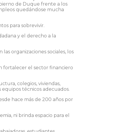
gobierno de Duque frente a los
do empleos quedándose mucha
os para sobrevivir.
dadana y el derecho a la
las organizaciones sociales, los
n fortalecer el sector financiero
uctura, colegios, viviendas,
s equipos técnicos adecuados.
 desde hace más de 200 años por
mia, ni brinda espacio para el
abajadoras, estudiantes,