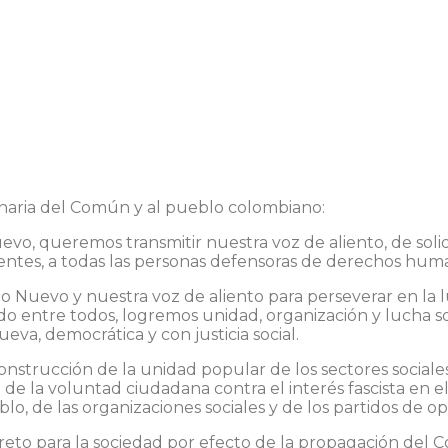
 Política
Comuneras
Transparencia
Elector
ionaria del Común y al pueblo colombiano:
vo, queremos transmitir nuestra voz de aliento, de solid
tientes, a todas las personas defensoras de derechos hum
o Nuevo y nuestra voz de aliento para perseverar en la lu
o entre todos, logremos unidad, organización y lucha so
eva, democrática y con justicia social.
onstrucción de la unidad popular de los sectores sociales 
 de la voluntad ciudadana contra el interés fascista en el
o, de las organizaciones sociales y de los partidos de op
eto para la sociedad por efecto de la propagación del Cov