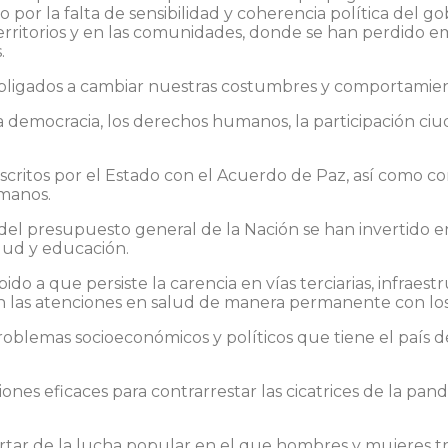
do por la falta de sensibilidad y coherencia política del 
s territorios y en las comunidades, donde se han perdi
.
ligados a cambiar nuestras costumbres y comportamient
la democracia, los derechos humanos, la participación ciu
critos por el Estado con el Acuerdo de Paz, así como con 
umanos.
os del presupuesto general de la Nación se han invertido e
alud y educación.
ido a que persiste la carencia en vías terciarias, infraestr
ran las atenciones en salud de manera permanente con lo
roblemas socioeconómicos y políticos que tiene el país
s eficaces para contrarrestar las cicatrices de la pande
rtar de la lucha popular en el que hombres y mujeres tr