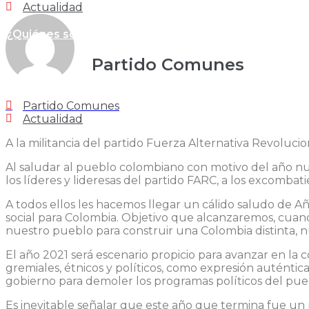
Actualidad
¿Quiénes somos?
Nuestra bancada
Dirección
Partido Comunes
Partido Comunes
Actualidad
A la militancia del partido Fuerza Alternativa Revoluc
Al saludar al pueblo colombiano con motivo del año nue
los líderes y lideresas del partido FARC, a los excomba
A todos ellos les hacemos llegar un cálido saludo de Añ
social para Colombia. Objetivo que alcanzaremos, cuand
nuestro pueblo para construir una Colombia distinta, nu
El año 2021 será escenario propicio para avanzar en la c
gremiales, étnicos y políticos, como expresión auténtica
gobierno para demoler los programas políticos del puebl
Es inevitable señalar que este año que termina fue un r