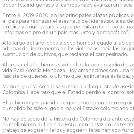
docentes, indígenas y el campesinado avanzaron hacia l
Entre el 2019-2020, en las principales plazas públicas
el país para rechazar el asesinato de líderes sociales, de
pública y exigir garantías que permitan dar inicio a un
reformas en pro de un país más justo y democrático”.
A lo largo del año, poco a poco hemos llegado al ápice d
además del incremento de las violencias hacia las mujere
sustitución de cultivos, que reclama el campesinado.
Al cerrar el año, hemos vivido el doloroso episodio del
vida Rosa Amalia Mendoza. Hoy amanecimos con una nueva
fascista de quienes lo último que les interesa es la paz y
Manuel y Rosa Amalia se suman a la larga lista de asesin
Colombia. Hace rato que el Estado perdió el control sobr
El gobierno y el partido de gobierno no pueden seguir
cumplido ha sido el gobierno y el Estado colombiano q
No hay episodio de la historia de Colombia durante est
cumplimiento del partido FARC con la Paz en los territ
trabajo de exguerrilleros y exguerrilleras han sido fu