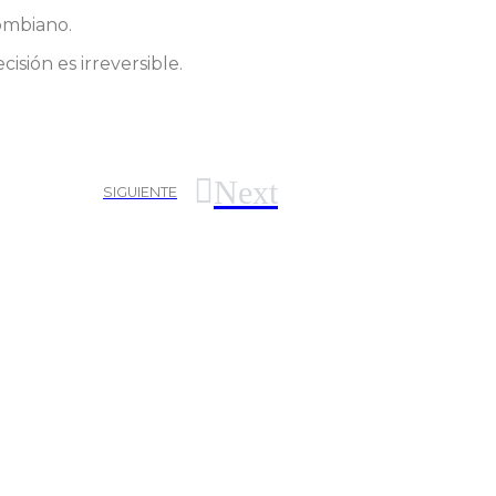
lombiano.
sión es irreversible.
Next
SIGUIENTE