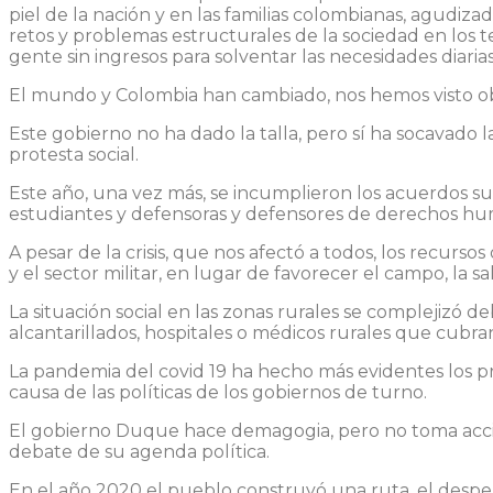
piel de la nación y en las familias colombianas, agudiza
retos y problemas estructurales de la sociedad en lo
gente sin ingresos para solventar las necesidades diarias
El mundo y Colombia han cambiado, nos hemos visto ob
Este gobierno no ha dado la talla, pero sí ha socavado 
protesta social.
Este año, una vez más, se incumplieron los acuerdos sus
estudiantes y defensoras y defensores de derechos h
A pesar de la crisis, que nos afectó a todos, los recurs
y el sector militar, en lugar de favorecer el campo, la s
La situación social en las zonas rurales se complejizó deb
alcantarillados, hospitales o médicos rurales que cub
La pandemia del covid 19 ha hecho más evidentes los p
causa de las políticas de los gobiernos de turno.
El gobierno Duque hace demagogia, pero no toma accione
debate de su agenda política.
En el año 2020 el pueblo construyó una ruta, el despe