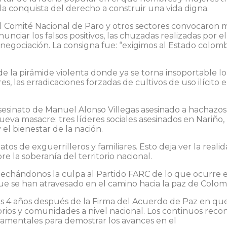
a conquista del derecho a construir una vida digna.
, el Comité Nacional de Paro y otros sectores convocaron
nunciar los falsos positivos, las chuzadas realizadas por el
a negociación. La consigna fue: “exigimos al Estado colo
e la pirámide violenta donde ya se torna insoportable lo 
s, las erradicaciones forzadas de cultivos de uso ilícito 
 asesinato de Manuel Alonso Villegas asesinado a hachazo
 masacre: tres líderes sociales asesinados en Nariño, l
 el bienestar de la nación.
atos de exguerrilleros y familiares. Esto deja ver la rea
e la soberanía del territorio nacional.
 echándonos la culpa al Partido FARC de lo que ocurre e
ue se han atravesado en el camino hacia la paz de Colom
os 4 años después de la Firma del Acuerdo de Paz en que
orios y comunidades a nivel nacional. Los continuos reco
ndamentales para demostrar los avances en el