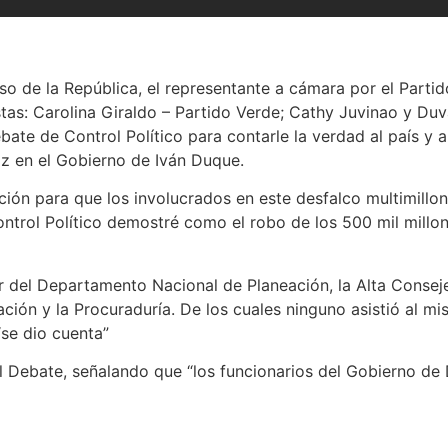
so de la República, el representante a cámara por el Parti
tas: Carolina Giraldo – Partido Verde; Cathy Juvinao y Duv
ebate de Control Político para contarle la verdad al país 
az en el Gobierno de Iván Duque.
ión para que los involucrados en este desfalco multimillona
ontrol Político demostré como el robo de los 500 mil millo
or del Departamento Nacional de Planeación, la Alta Consejer
ación y la Procuraduría. De los cuales ninguno asistió al 
“se dio cuenta”
el Debate, señalando que “los funcionarios del Gobierno d