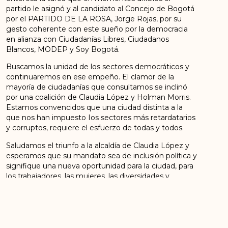
partido le asignó y al candidato al Concejo de Bogotá
por el PARTIDO DE LA ROSA, Jorge Rojas, por su
gesto coherente con este sueño por la democracia
en alianza con Ciudadanías Libres, Ciudadanos
Blancos, MODEP y Soy Bogotá.
Buscamos la unidad de los sectores democráticos y
continuaremos en ese empeño. El clamor de la
mayoría de ciudadanías que consultamos se inclinó
por una coalición de Claudia López y Holman Morris.
Estamos convencidos que una ciudad distinta a la
que nos han impuesto Ios sectores más retardatarios
y corruptos, requiere el esfuerzo de todas y todos.
Saludamos el triunfo a la alcaldía de Claudia López y
esperamos que su mandato sea de inclusión política y
signifique una nueva oportunidad para la ciudad, para
los trabajadores, las mujeres, las diversidades y
especialmente. para la construcción de la paz con
justicia social con Bogotá como ejemplo.
Las mujeres y hombres del Partido de la FARC
seguiremos consecuentes con la palabra empeñada