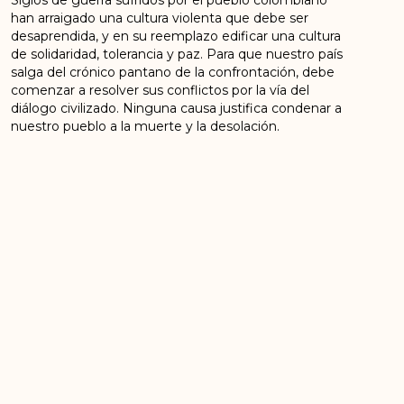
han arraigado una cultura violenta que debe ser
desaprendida, y en su reemplazo edificar una cultura
de solidaridad, tolerancia y paz. Para que nuestro país
salga del crónico pantano de la confrontación, debe
comenzar a resolver sus conflictos por la vía del
diálogo civilizado. Ninguna causa justifica condenar a
nuestro pueblo a la muerte y la desolación.
“
El destino de Colombia no puede ser la guerra
perpetua”.
CONSEJO POLÍTICO NACIONAL
FUERZA ALTERNATIVA REVOLUCIONARIA DEL
COMÚN-FARC
Bogotá DC, Octubre 30 de 2019
ANTERIOR
SIGUIENTE