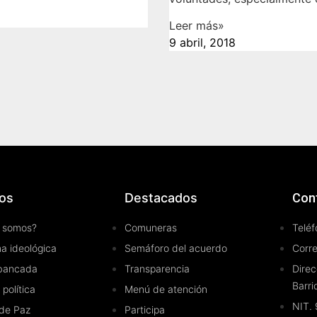
Leer más»
9 abril, 2018
os
Destacados
Con
 somos?
Comuneras
Teléf
a ideológica
Semáforo del acuerdo
Corr
bancada
Transparencia
Direc
Barri
 política
Menú de atención
NIT.
de Paz
Participa