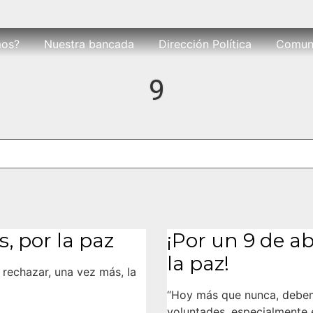
mos?
Nuestra bancada
Dirección Política
Comun
9
s, por la paz
¡Por un 9 de ab
la paz!
 rechazar, una vez más, la
“Hoy más que nunca, debem
voluntades, especialmente 