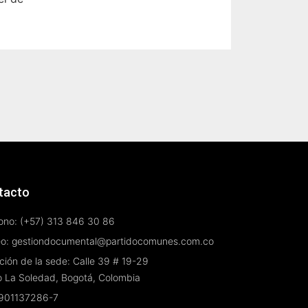
tacto
ono: (+57) 313 846 30 86
eo: gestiondocumental@partidocomunes.com.co
ción de la sede: Calle 39 # 19-29
o La Soledad, Bogotá, Colombia
 901137286-7