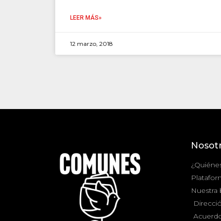
LEER MÁS»
12 marzo, 2018
Nosot
¿Quiéne
Platafor
Nuestra
Direcció
Acuerdo