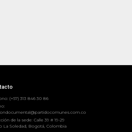
tacto
ono: (+57) 313 846 30 86
eo:
iondocumental@partidocomunes.com.co
ción de la sede: Calle 39 # 19-29
io La Soledad, Bogotá, Colombia