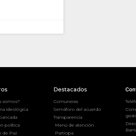
ros
Destacados
Con
s somos?
Comuneras
Teléf
ma ideológica
Semáforo del acuerdo
Corr
gest
 bancada
Transparencia
Direc
n política
Menú de atención
Barr
 de Paz
Participa