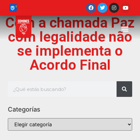
Com a chamada Paz
com legalidade não
se implementa o
Acordo Final
Categorías