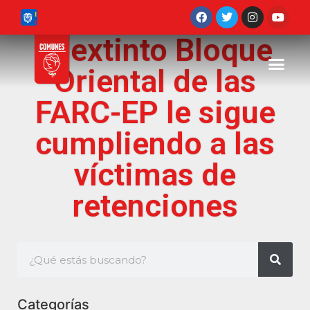
El extinto Bloque
Oriental de las
FARC-EP le sigue
cumpliendo a las
víctimas de
retenciones
Categorías