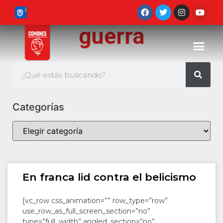
guerra
Categorías
En franca lid contra el belicismo
[vc_row css_animation=”” row_type=”row”
use_row_as_full_screen_section=”no”
type=”full_width” angled_section=”no”