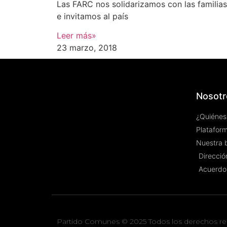
Las FARC nos solidarizamos con las familia
e invitamos al país
Leer más»
23 marzo, 2018
Nosotr
¿Quiénes
Plataform
Nuestra 
Dirección
Acuerdo
Partido Comunes © 2025 Todos los derechos re