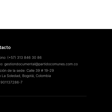
tacto
ono: (+57) 313 846 30 86
eo: gestiondocumental@partidocomunes.com.co
ción de la sede: Calle 39 # 19-29
o La Soledad, Bogotá, Colombia
 901137286-7