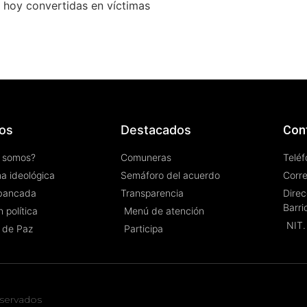
s hoy convertidas en víctimas
os
Destacados
Con
 somos?
Comuneras
Teléf
a ideológica
Semáforo del acuerdo
Corr
bancada
Transparencia
Direc
Barri
 política
Menú de atención
NIT.
 de Paz
Participa
servados