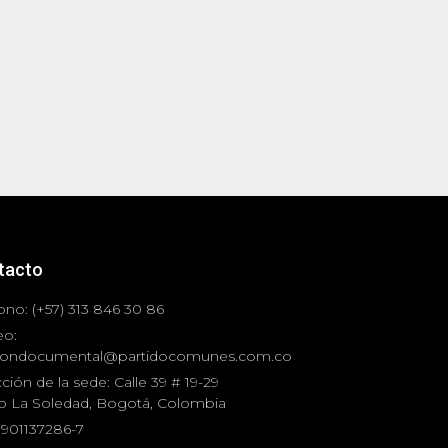
tacto
ono: (+57) 313 846 30 86
eo:
iondocumental@partidocomunes.com.co
ción de la sede: Calle 39 # 19-29
io La Soledad, Bogotá, Colombia
 901137286-7