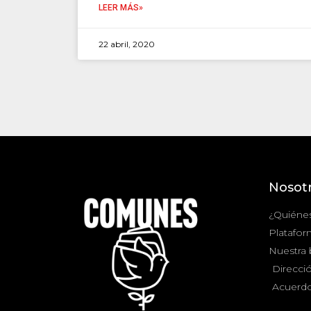
LEER MÁS»
22 abril, 2020
Nosot
¿Quiéne
Platafor
Nuestra
Direcció
Acuerdo