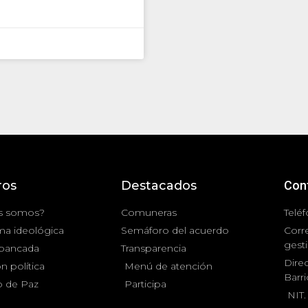
ros
Destacados
Con
s somos?
Comuneras
Teléf
ma ideológica
Semáforo del acuerdo
Corr
gest
 bancada
Transparencia
Direc
n política
Menú de atención
Barr
 de Paz
Participa
NIT.