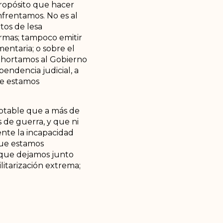
propósito que hacer
frentamos. No es al
tos de lesa
rmas; tampoco emitir
mentaria; o sobre el
Exhortamos al Gobierno
ependencia judicial, a
ue estamos
eptable que a más de
 de guerra, y que ni
ente la incapacidad
que estamos
s que dejamos junto
litarización extrema;
 de usos ilícito; que
les, que no son para
la apertura
circunscripciones
a el trabajo del