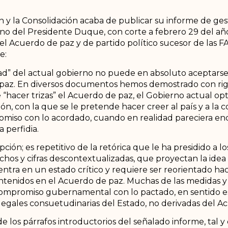
ión y la Consolidación acaba de publicar su informe de g
rno del Presidente Duque, con corte a febrero 29 del añ
el Acuerdo de paz y de partido político sucesor de las F
e:
idad” del actual gobierno no puede en absoluto aceptarse
paz. En diversos documentos hemos demostrado con rig
de “hacer trizas” el Acuerdo de paz, el Gobierno actual op
ón, con la que se le pretende hacer creer al país y a la
omiso con lo acordado, cuando en realidad pareciera en
 perfidia.
pción; es repetitivo de la retórica que le ha presidido a l
hos y cifras descontextualizadas, que proyectan la ide
tra en un estado crítico y requiere ser reorientado haci
ntenidos en el Acuerdo de paz. Muchas de las medidas y
ompromiso gubernamental con lo pactado, en sentido e
 legales consuetudinarias del Estado, no derivadas del A
 los párrafos introductorios del señalado informe, tal y