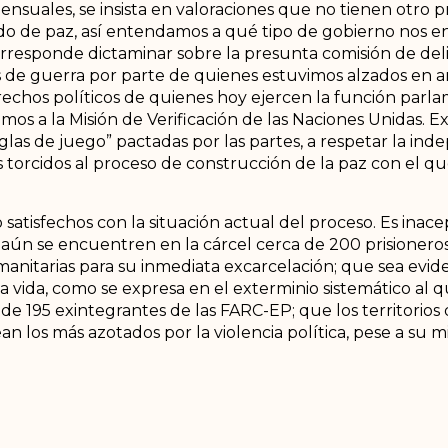
nsuales, se insista en valoraciones que no tienen otro 
do de paz, así entendamos a qué tipo de gobierno nos en
responde dictaminar sobre la presunta comisión de deli
de guerra por parte de quienes estuvimos alzados en a
derechos políticos de quienes hoy ejercen la función parla
mos a la Misión de Verificación de las Naciones Unidas. 
“reglas de juego” pactadas por las partes, a respetar la ind
torcidos al proceso de construcción de la paz con el q
satisfechos con la situación actual del proceso. Es inac
aún se encuentren en la cárcel cerca de 200 prisioneros
anitarias para su inmediata excarcelación; que sea evid
a vida, como se expresa en el exterminio sistemático al 
de 195 exintegrantes de las FARC-EP; que los territorio
n los más azotados por la violencia política, pese a su mi
facto de la política de sustitución voluntaria de cultivos
nda ser reducida a una versión de los PDET gubernamenta
portantísimas reformas para la participación política y 
ongelador, como ocurrió con la reforma política y las 16 
que se haga demagogia con las víctimas, cuando se torpede