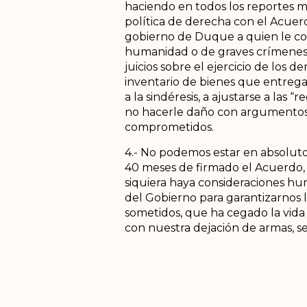
haciendo en todos los reportes me
política de derecha con el Acuer
gobierno de Duque a quien le cor
humanidad o de graves crímenes 
juicios sobre el ejercicio de los 
inventario de bienes que entrega
a la sindéresis, a ajustarse a las 
no hacerle daño con argumentos 
comprometidos.
4.- No podemos estar en absoluto 
40 meses de firmado el Acuerdo, 
siquiera haya consideraciones hum
del Gobierno para garantizarnos l
sometidos, que ha cegado la vida 
con nuestra dejación de armas, sea
que se esté frente al desmonte de 
la reforma rural integral, prete
nada los PDET del Acuerdo; que im
democrática se hayan llevado al c
especiales territoriales de paz; 