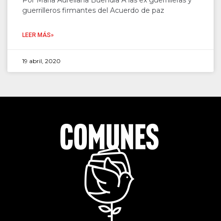
Por María Aureliana Buendía A las ex guerrilleras y
guerrilleros firmantes del Acuerdo de paz
LEER MÁS»
19 abril, 2020