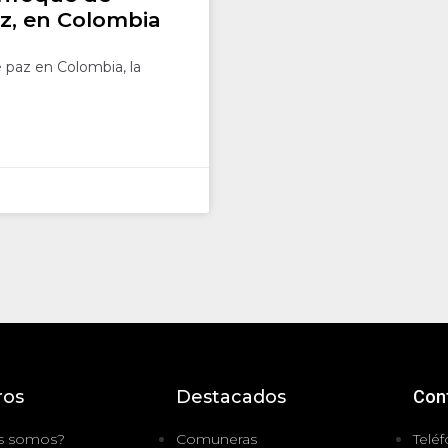
z, en Colombia
 paz en Colombia, la
ros
Destacados
Con
s somos?
Comuneras
Teléf