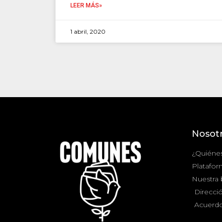
LEER MÁS»
1 abril, 2020
Nosot
¿Quiéne
Platafor
Nuestra
Direcció
Acuerdo