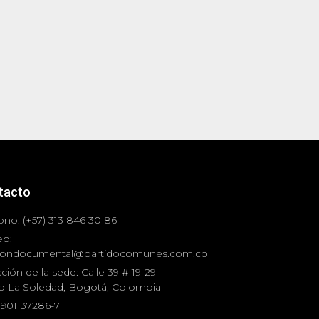
tacto
ono: (+57) 313 846 30 86
eo:
iondocumental@partidocomunes.com.co
ción de la sede: Calle 39 # 19-29
io La Soledad, Bogotá, Colombia
 901137286-7