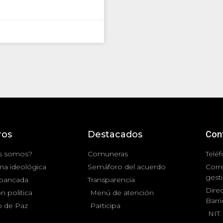
ros
Destacados
Con
s somos?
Comuneras
Teléf
ma ideológica
Semáforo del acuerdo
Corr
gest
 bancada
Transparencia
Direc
n política
Menú de atención
Barr
 de Paz
Participa
NIT.